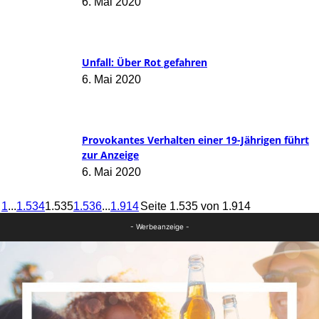
6. Mai 2020
Unfall: Über Rot gefahren
6. Mai 2020
Provokantes Verhalten einer 19-Jährigen führt
zur Anzeige
6. Mai 2020
1
...
1.534
1.535
1.536
...
1.914
Seite 1.535 von 1.914
- Werbeanzeige -