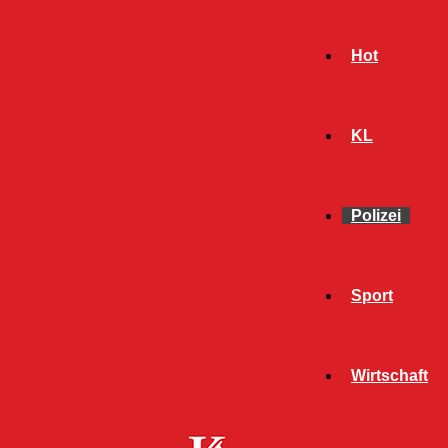
Hot
KL
Polizei
Sport
- Werbeanzeige -
Wirtschaft