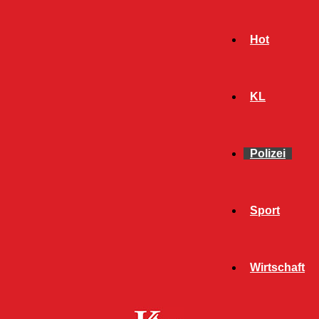
Hot
KL
Polizei
Sport
- Werbeanzeige -
Wirtschaft