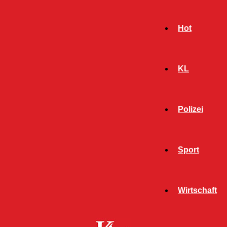
Hot
KL
Polizei
Sport
- Werbeanzeige -
Wirtschaft