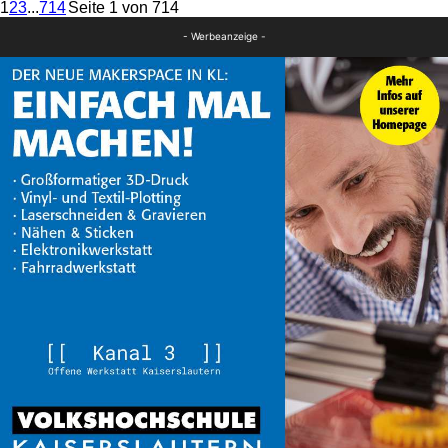
1
2
3
...
714
Seite 1 von 714
- Werbeanzeige -