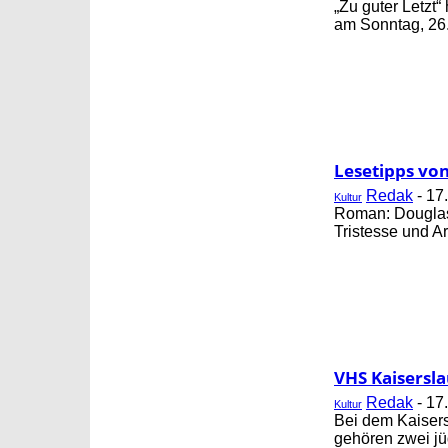
„Zu guter Letzt
am Sonntag, 26.
Lesetipps vo
Redak
-
17
Kultur
Roman: Douglas 
Tristesse und Ar
VHS Kaisersl
Redak
-
17
Kultur
Bei dem Kaisers
gehören zwei jü