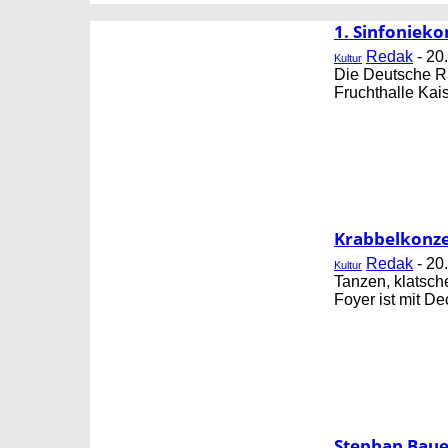
CORNING
FB GESUNDHEIT
1. Sinfonieko
Redak
-
20
Kultur
Die Deutsche Ra
Fruchthalle Kais
Krabbelkonze
Redak
-
20
Kultur
Tanzen, klatsche
Foyer ist mit De
Stephan Baue