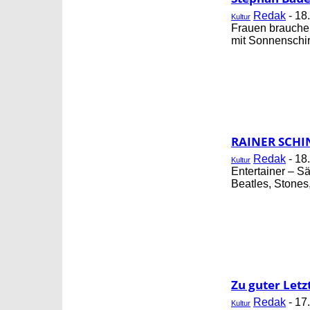
Redak
-
18
Kultur
Frauen brauche
mit Sonnenschirm
RAINER SCHIN
Redak
-
18
Kultur
Entertainer – Sä
Beatles, Stones
Zu guter Letz
Redak
-
17
Kultur