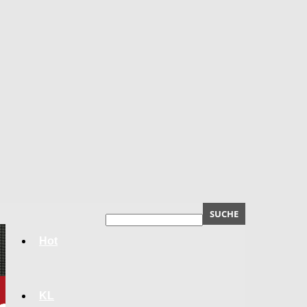
Hot
KL