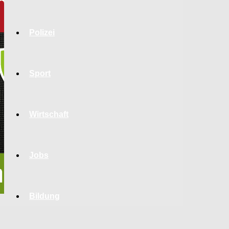
Polizei
Sport
Wirtschaft
Jobs
Bildung