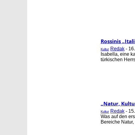
Rossinis „Ita
Redak
-
16
Kultur
Isabella, eine k
türkischen Herrs
„Natur, Kult
Redak
-
15
Kultur
Was auf den ers
Bereiche Natur,