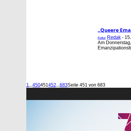
„Queere Eman
Redak
-
15
Kultur
Am Donnerstag, 
Emanzipationsbe
1
...
450
451
452
...
683
Seite 451 von 683