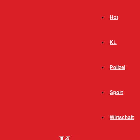
Hot
KL
Polizei
Sport
- Werbeanzeige -
Wirtschaft