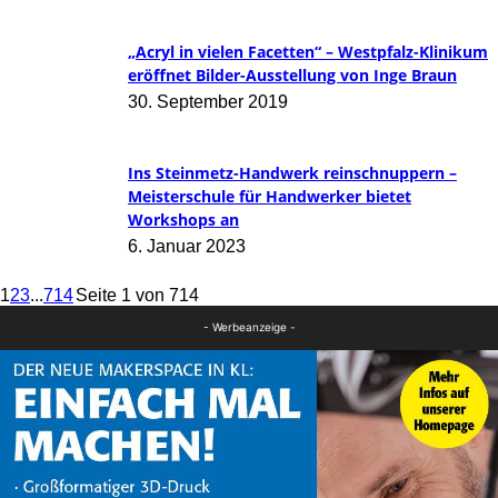
„Acryl in vielen Facetten“ – Westpfalz-Klinikum
eröffnet Bilder-Ausstellung von Inge Braun
30. September 2019
Ins Steinmetz-Handwerk reinschnuppern –
Meisterschule für Handwerker bietet
Workshops an
6. Januar 2023
1
2
3
...
714
Seite 1 von 714
- Werbeanzeige -