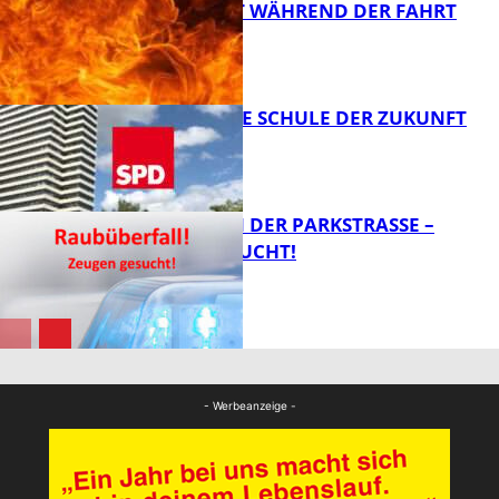
AUTO FÄNGT WÄHREND DER FAHRT
FEUER
FB News
WIE SIEHT DIE SCHULE DER ZUKUNFT
AUS?
FB News
ÜBERFALL IN DER PARKSTRASSE – Z
EUGEN GESUCHT!
FB News
FB News
- Werbeanzeige -