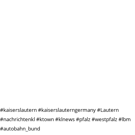
#kaiserslautern #kaiserslauterngermany #Lautern
#nachrichtenkl #ktown #klnews #pfalz #westpfalz #lbm
#autobahn_bund