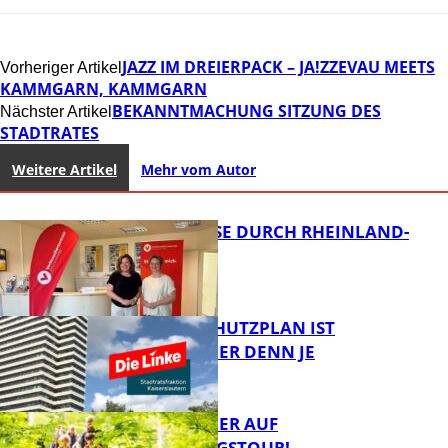
JAZZ IM DREIERPACK – JA!ZZEVAU MEETS
Vorheriger Artikel
KAMMGARN, KAMMGARN
BEKANNTMACHUNG SITZUNG DES
Nächster Artikel
STADTRATES
Weitere Artikel
Mehr vom Autor
SOMMERREISE DURCH RHEINLAND-
PFALZ
EIN HITZESCHUTZPLAN IST
NOTWENDIGER DENN JE
Panorama
MIT DEM JÄGER AUF
ENTDECKUNGSTOUR!