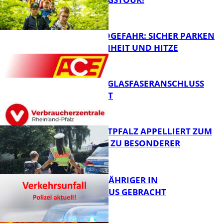
FB News
WALDBRANDGEFAHR: SICHER PARKEN
BEI TROCKENHEIT UND HITZE
FB News
WARUM EIN GLASFASERANSCHLUSS
SINNVOLL IST
FB News
POLIZEI WESTPFALZ APPELLIERT ZUM
SCHULSTART ZU BESONDERER
VORSICHT
FB News
UNFALL: 58-JÄHRIGER IN
KRANKENHAUS GEBRACHT
FB News