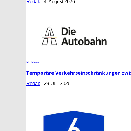
Redak
-
4. August 2026
FB News
Temporäre Verkehrseinschränkungen zwisc
Redak
-
29. Juli 2026