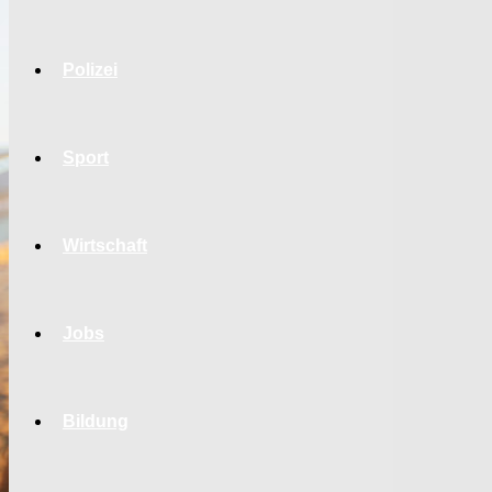
Polizei
Sport
Wirtschaft
Jobs
Bildung