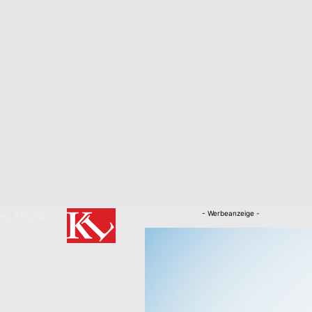
- Werbeanzeige -
RKLÄRUNG
Nachrichten
Kaiserslautern