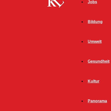
Jobs
Bildung
Umwelt
Gesundheit
Start
FB Kultur
Jazz im Dreierpack – JA!ZZevau meets
Kultur
Kammgarn, Kammgarn
FB KULTUR
KULTUR
Panorama
TWITTER KULTUR