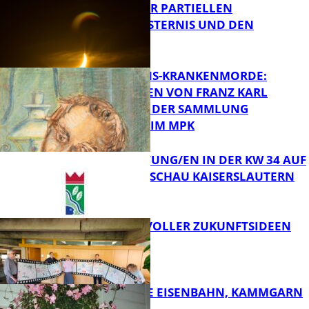
VORTRAG ZUR PARTIELLEN
SONNENFINSTERNIS UND DEN
PERSEIDEN
FB Kultur
OPFER DER NS-KRANKENMORDE:
ZEICHNUNGEN VON FRANZ KARL
BÜHLER AUS DER SAMMLUNG
Bildung
PRINZHORN IM MPK
VERANSTALTUNG/EN IN DER KW 34 AUF
DER GARTENSCHAU KAISERSLAUTERN
FB Kultur
FILMROLLE VOLLER ZUKUNFTSIDEEN
FB Kultur
DIE HÖCHSTE EISENBAHN, KAMMGARN