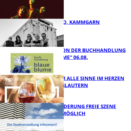
ROSE TATTOO, KAMMGARN
FB Kultur
LESETIPPS VON DER BUCHHANDLUNG
„BLAUE BLUME“ 06.08.
FB Kultur
GENÜSSE FÜR ALLE SINNE IM HERZEN
VON KAISERSLAUTERN
FB Kultur
PROJEKTFÖRDERUNG FREIE SZENE
WEITERHIN MÖGLICH
FB Kultur