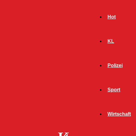
Hot
KL
Polizei
Sport
- Werbeanzeige -
Wirtschaft