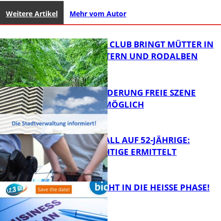
Weitere Artikel
Mehr vom Autor
NEUER MOM CLUB BRINGT MÜTTER IN
KAISERSLAUTERN UND RODALBEN
ZUSAMMEN
PROJEKTFÖRDERUNG FREIE SZENE
WEITERHIN MÖGLICH
FB News
RAUBÜBERFALL AUF 52-JÄHRIGE:
TATVERDÄCHTIGE ERMITTELT
FB Kultur
1,2,3 GO® GEHT IN DIE HEISSE PHASE!
FB News