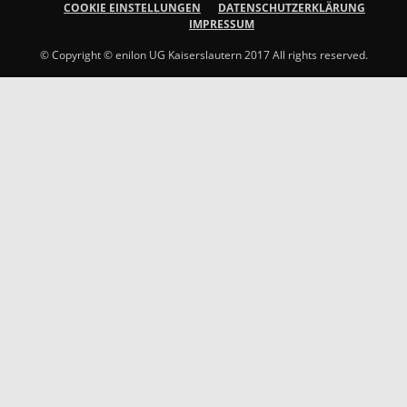
COOKIE EINSTELLUNGEN
DATENSCHUTZERKLÄRUNG
IMPRESSUM
© Copyright © enilon UG Kaiserslautern 2017 All rights reserved.