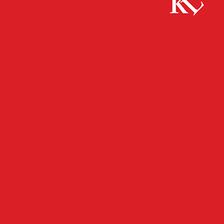
Start
FB News
Bekanntmachung Sitzung des Stadtrates
FB NEWS
KAISERSLAUTERN
TWITTER NEWS