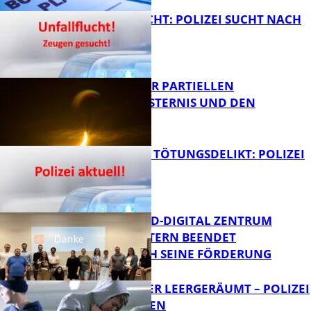
UNFALLFLUCHT: POLIZEI SUCHT NACH
ZEUGEN
Bildung
VORTRAG ZUR PARTIELLEN
SONNENFINSTERNIS UND DEN
PERSEIDEN
FB News
VERSUCHTES TÖTUNGSDELIKT: POLIZEI
ERMITTELT
Bildung
MITTELSTAND-DIGITAL ZENTRUM
KAISERSLAUTERN BEENDET
ERFOLGREICH SEINE FÖRDERUNG
FB News
TRANSPORTER LEERGERÄUMT – POLIZEI
SUCHT ZEUGEN