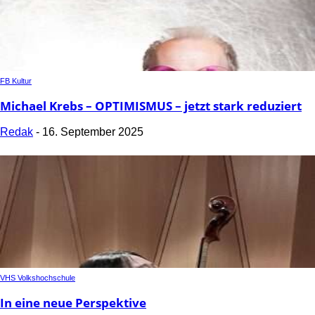
FB Kultur
Michael Krebs – OPTIMISMUS – jetzt stark reduziert
Redak
-
16. September 2025
VHS Volkshochschule
In eine neue Perspektive