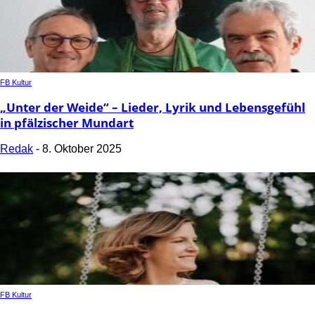
FB Kultur
„Unter der Weide“ – Lieder, Lyrik und Lebensgefühl
in pfälzischer Mundart
Redak
-
8. Oktober 2025
FB Kultur