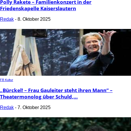
Polly Rakete – Familienkonzert in der
Friedenskapelle Kaiserslautern
Redak
-
8. Oktober 2025
FB Kultur
„Bürckel! – Frau Gauleiter steht ihren Mann“ –
Theatermonolog über Schuld,...
Redak
-
7. Oktober 2025