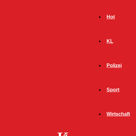
Hot
KL
Polizei
Sport
- Werbeanzeige -
Wirtschaft