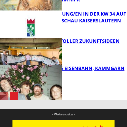
VERANSTALTUNG/EN IN DER KW 34 AUF
DER GARTENSCHAU KAISERSLAUTERN
FB Kultur
FILMROLLE VOLLER ZUKUNFTSIDEEN
FB Kultur
DIE HÖCHSTE EISENBAHN, KAMMGARN
FB Kultur
FB Kultur
- Werbeanzeige -