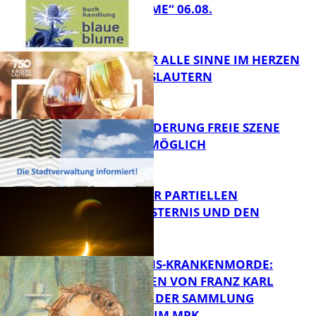
„BLAUE BLUME“ 06.08.
FB Kultur
GENÜSSE FÜR ALLE SINNE IM HERZEN
VON KAISERSLAUTERN
FB Kultur
PROJEKTFÖRDERUNG FREIE SZENE
WEITERHIN MÖGLICH
FB Kultur
VORTRAG ZUR PARTIELLEN
SONNENFINSTERNIS UND DEN
PERSEIDEN
FB Kultur
OPFER DER NS-KRANKENMORDE:
ZEICHNUNGEN VON FRANZ KARL
BÜHLER AUS DER SAMMLUNG
Bildung
PRINZHORN IM MPK