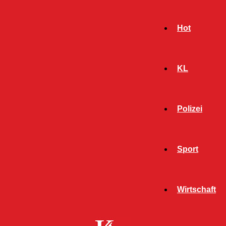
Hot
KL
Polizei
Sport
- Werbeanzeige -
Wirtschaft