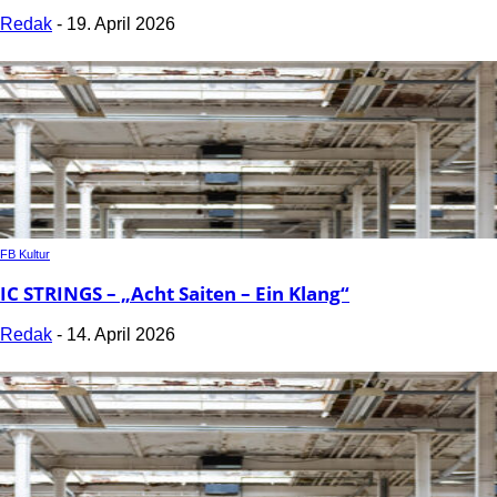
Redak
-
19. April 2026
FB Kultur
IC STRINGS – „Acht Saiten – Ein Klang“
Redak
-
14. April 2026