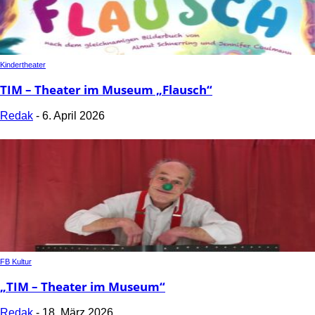
Kindertheater
TIM – Theater im Museum „Flausch“
Redak
-
6. April 2026
FB Kultur
„TIM – Theater im Museum“
Redak
-
18. März 2026