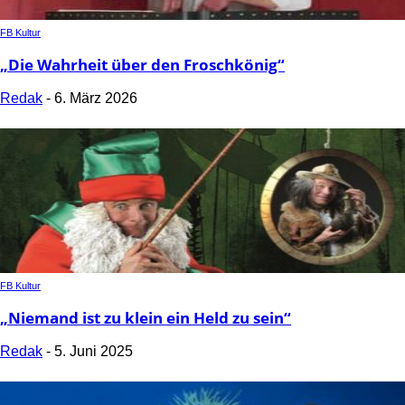
FB Kultur
„Die Wahrheit über den Froschkönig“
Redak
-
6. März 2026
FB Kultur
„Niemand ist zu klein ein Held zu sein“
Redak
-
5. Juni 2025