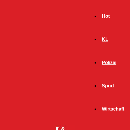
Hot
KL
Polizei
Sport
- Werbeanzeige -
Wirtschaft