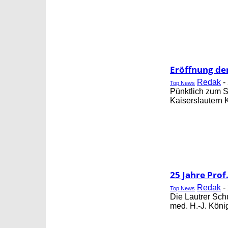
Eröffnung de
Redak
-
Top News
Pünktlich zum S
Kaiserslautern 
25 Jahre Prof
Redak
-
Top News
Die Lautrer Sch
med. H.-J. Köni