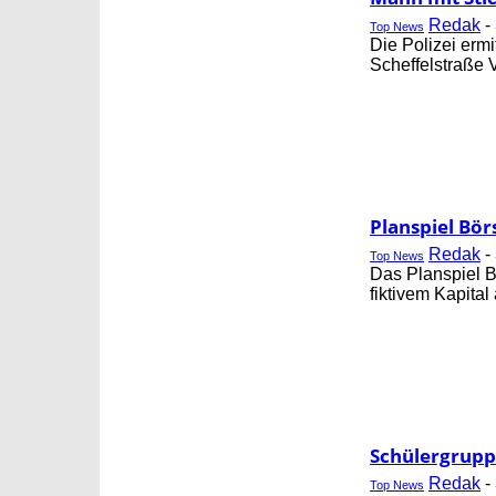
Redak
-
Top News
Die Polizei erm
Scheffelstraße
Planspiel Bör
Redak
-
Top News
Das Planspiel B
fiktivem Kapital
Schülergrupp
Redak
-
Top News