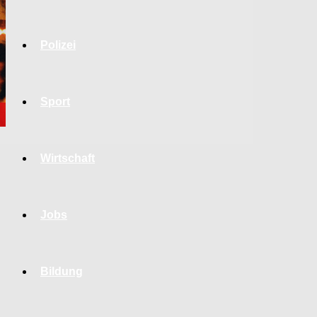
Polizei
Sport
Wirtschaft
Jobs
Bildung