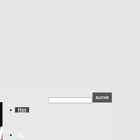
Hot
KL