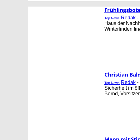
CORNING
FB GESUNDHEIT
Frühlingsbot
Redak
-
Top News
Haus der Nachha
Winterlinden fin
Christian Bal
Redak
-
Top News
Sicherheit im 
Bernd, Vorsitze
Mann mit Stic