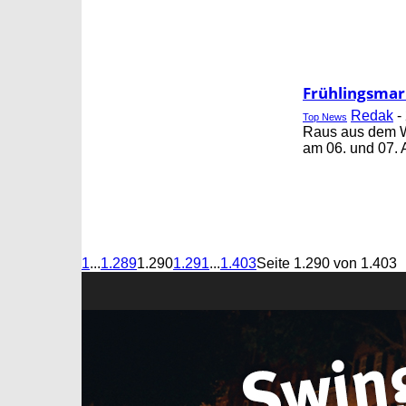
Frühlingsmark
Redak
-
Top News
Raus aus dem Win
am 06. und 07. A
1
...
1.289
1.290
1.291
...
1.403
Seite 1.290 von 1.403