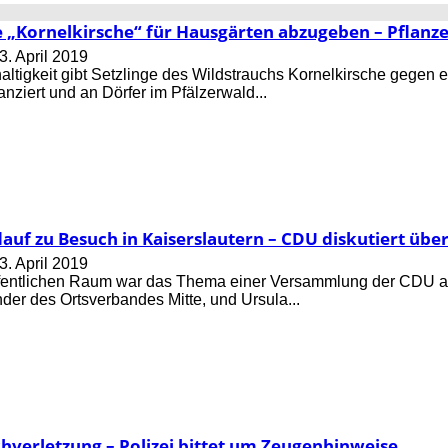
e „Kornelkirsche“ für Hausgärten abzugeben – Pflanz
3. April 2019
ltigkeit gibt Setzlinge des Wildstrauchs Kornelkirsche gegen 
anziert und an Dörfer im Pfälzerwald...
dauf zu Besuch in Kaiserslautern – CDU diskutiert übe
3. April 2019
öffentlichen Raum war das Thema einer Versammlung der CDU 
nder des Ortsverbandes Mitte, und Ursula...
hverletzung – Polizei bittet um Zeugenhinweise