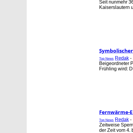
Seit nunmehr 3
Kaiserslautern u
Symbolischer 
Redak
-
Top News
Beigeordneter P
Frühling wird: D
Fernwärme-Er
Redak
-
Top News
Zeitweise Sper
der Zeit vom 4. b