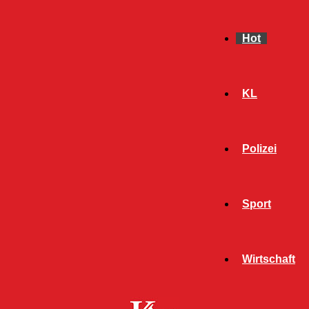
Hot
KL
Polizei
Sport
- Werbeanzeige -
Wirtschaft