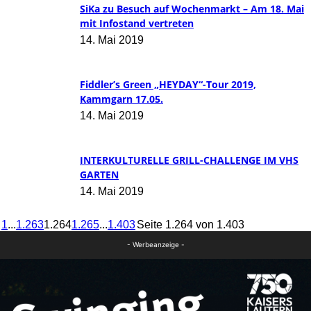
SiKa zu Besuch auf Wochenmarkt – Am 18. Mai
mit Infostand vertreten
14. Mai 2019
Fiddler’s Green „HEYDAY“-Tour 2019,
Kammgarn 17.05.
14. Mai 2019
INTERKULTURELLE GRILL-CHALLENGE IM VHS
GARTEN
14. Mai 2019
1
...
1.263
1.264
1.265
...
1.403
Seite 1.264 von 1.403
- Werbeanzeige -