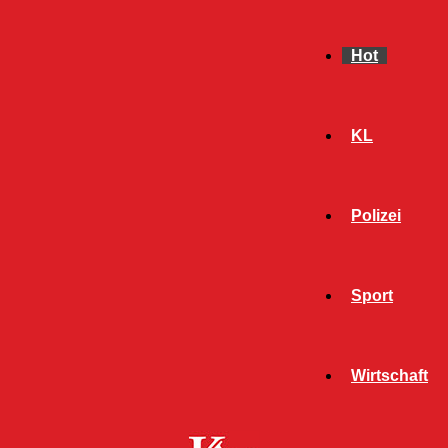
Hot
KL
Polizei
Sport
- Werbeanzeige -
Wirtschaft