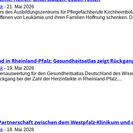
ak
-
21. Mai 2026
 des Ausbildungszentrums für Pflegefachberufe Kirchheimbola
roffenen von Leukämie und ihren Familien Hoffnung schenken. De
nd in Rheinland-Pfalz: Gesundheitsatlas zeigt Rückgang
ak
-
19. Mai 2026
tenauswertung für den Gesundheitsatlas Deutschland des Wissen
kgang bei der Zahl der Herzinfarkte in Rheinland-Pfalz....
 Partnerschaft zwischen dem Westpfalz-Klinikum und
ak
-
18. Mai 2026