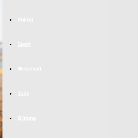
Polizei
Sport
Wirtschaft
Jobs
Bildung