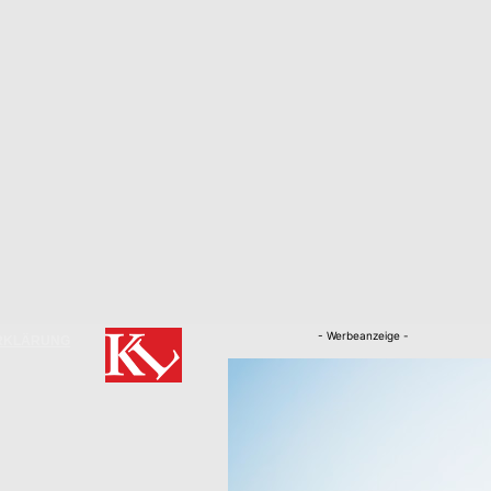
- Werbeanzeige -
RKLÄRUNG
Nachrichten
Kaiserslautern