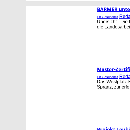
CORNING
FB GESUNDHEIT
BARMER unters
Red
FB Gesundheit
Übersicht - Die
die Landesarbei
Master-Zertif
Red
FB Gesundheit
Das Westpfalz-K
Spranz, zur erf
Projekt Leukä