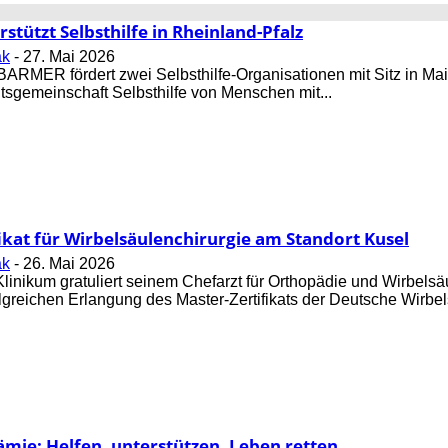
tützt Selbsthilfe in Rheinland-Pfalz
ak
-
27. Mai 2026
 BARMER fördert zwei Selbsthilfe-Organisationen mit Sitz in Ma
tsgemeinschaft Selbsthilfe von Menschen mit...
ikat für Wirbelsäulenchirurgie am Standort Kusel
ak
-
26. Mai 2026
linikum gratuliert seinem Chefarzt für Orthopädie und Wirbelsä
olgreichen Erlangung des Master-Zertifikats der Deutsche Wirbel
mie: Helfen, unterstützen, Leben retten