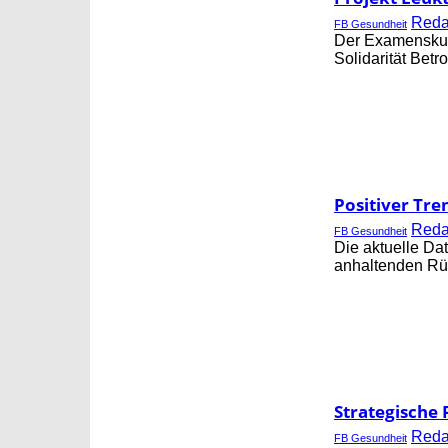
Red
FB Gesundheit
Der Examenskurs
Solidarität Bet
Positiver Tre
Red
FB Gesundheit
Die aktuelle Da
anhaltenden Rüc
Strategische
Red
FB Gesundheit