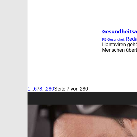
Gesundheitsa
Red
FB Gesundheit
Hantaviren gehö
Menschen übert
1
...
6
7
8
...
280
Seite 7 von 280