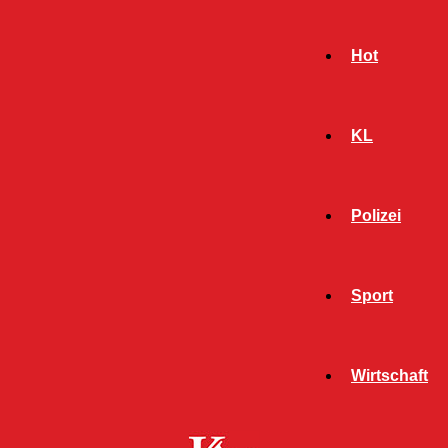
Hot
KL
Polizei
Sport
- Werbeanzeige -
Wirtschaft