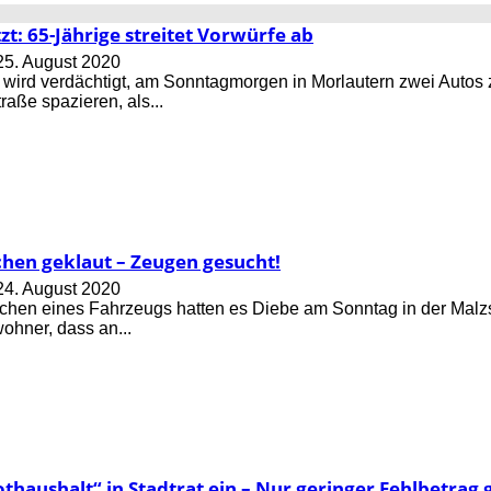
zt: 65-Jährige streitet Vorwürfe ab
25. August 2020
 wird verdächtigt, am Sonntagmorgen in Morlautern zwei Autos z
raße spazieren, als...
hen geklaut – Zeugen gesucht!
24. August 2020
chen eines Fahrzeugs hatten es Diebe am Sonntag in der Malz
ohner, dass an...
thaushalt“ in Stadtrat ein – Nur geringer Fehlbetra