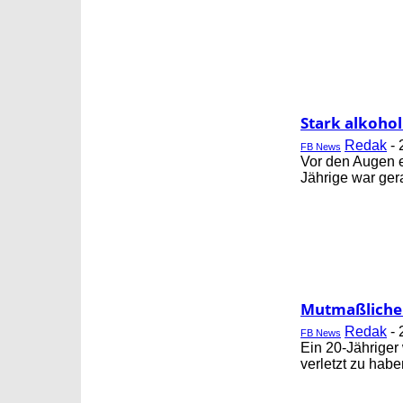
Stark alkohol
Redak
-
FB News
Vor den Augen e
Jährige war gera
Mutmaßliche
Redak
-
FB News
Ein 20-Jähriger 
verletzt zu hab