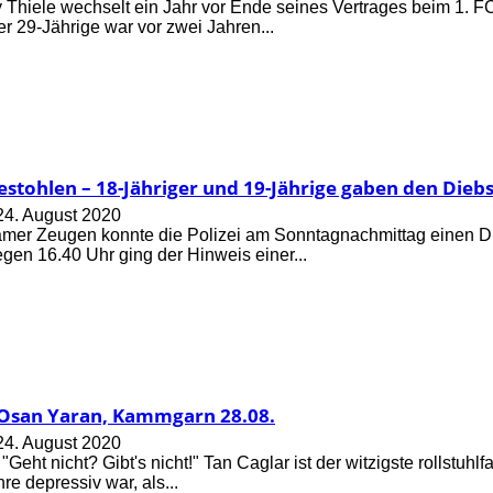
 Thiele wechselt ein Jahr vor Ende seines Vertrages beim 1. F
er 29-Jährige war vor zwei Jahren...
estohlen – 18-Jähriger und 19-Jährige gaben den Diebs
24. August 2020
mer Zeugen konnte die Polizei am Sonntagnachmittag einen Di
egen 16.40 Uhr ging der Hinweis einer...
 Osan Yaran, Kammgarn 28.08.
24. August 2020
ht nicht? Gibt's nicht!" Tan Caglar ist der witzigste rollstuhl
re depressiv war, als...