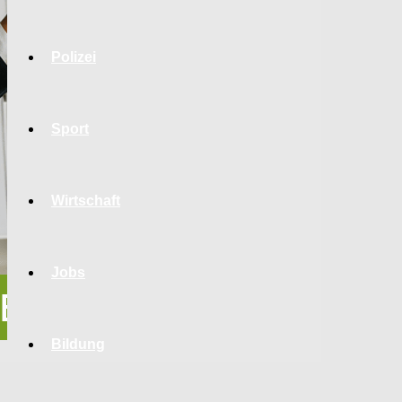
Polizei
Sport
Wirtschaft
Jobs
Bildung