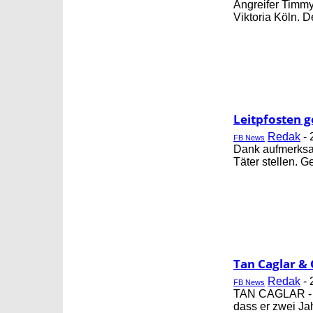
Angreifer Timmy
Viktoria Köln. D
Leitpfosten g
Redak
-
FB News
Dank aufmerksa
Täter stellen. G
Tan Caglar &
Redak
-
FB News
TAN CAGLAR - "Ge
dass er zwei Jah