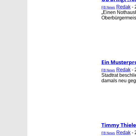
Redak
-
FB News
„Einen Nothaush
Oberbürgermeist
Ein Musterpro
Redak
-
FB News
Stadtrat beschl
damals neu gegr
Timmy Thiele 
Redak
-
FB News