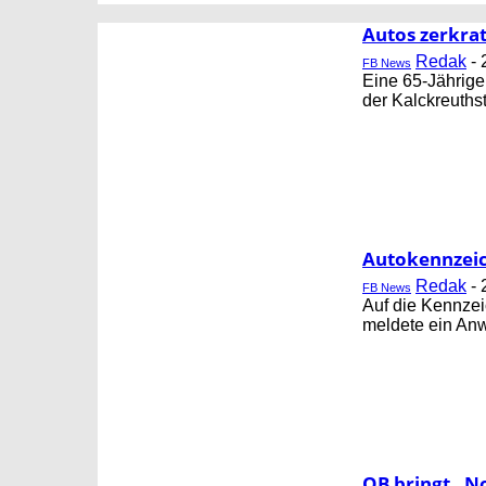
CORNING
FB GESUNDHEIT
Autos zerkrat
Redak
-
FB News
Eine 65-Jährige
der Kalckreuthst
Autokennzeic
Redak
-
FB News
Auf die Kennzei
meldete ein Anw
OB bringt „No