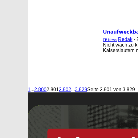
Unaufweckba
Redak
-
FB News
Nicht wach zu k
Kaiserslautern 
1
...
2.800
2.801
2.802
...
3.829
Seite 2.801 von 3.829