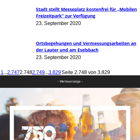
Stadt stellt Messeplatz kostenfrei für „Mobilen
Freizeitpark“ zur Verfügung
23. September 2020
Ortsbegehungen und Vermessungsarbeiten an
der Lauter und am Eselsbach
23. September 2020
1
...
2.747
2.748
2.749
...
3.829
Seite 2.748 von 3.829
- Werbeanzeige -