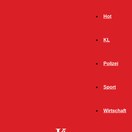
Hot
KL
Polizei
Sport
- Werbeanzeige -
Wirtschaft