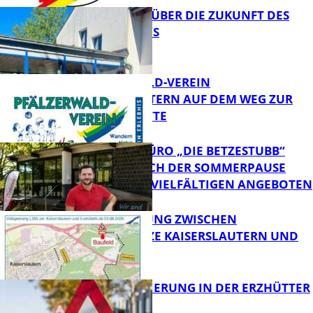
AUSTAUSCH ÜBER DIE ZUKUNFT DES
BETZENBERGS
FB News
PFÄLZERWALD-VEREIN
KAISERSLAUTERN AUF DEM WEG ZUR
SELBERGHÜTTE
Kaiserslautern
STADTTEILBÜRO „DIE BETZESTUBB“
STARTET NACH DER SOMMERPAUSE
WIEDER MIT VIELFÄLTIGEN ANGEBOTEN
FB Kultur
VOLLSPERRUNG ZWISCHEN
STADTGRENZE KAISERSLAUTERN UND
ESELSFÜRTH
FB News
DECKENSANIERUNG IN DER ERZHÜTTER
STRASSE