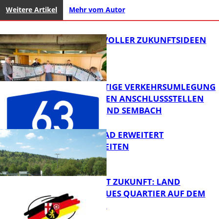
Weitere Artikel
Mehr vom Autor
FILMROLLE VOLLER ZUKUNFTSIDEEN
A63: VORZEITIGE VERKEHRSUMLEGUNG
ZWISCHEN DEN ANSCHLUSSSTELLEN
GÖLLHEIM UND SEMBACH
FB Kultur
WARMFREIBAD ERWEITERT
ÖFFNUNGSZEITEN
FB News
WOHNEN MIT ZUKUNFT: LAND
FÖRDERT NEUES QUARTIER AUF DEM
BETZENBERG
FB News