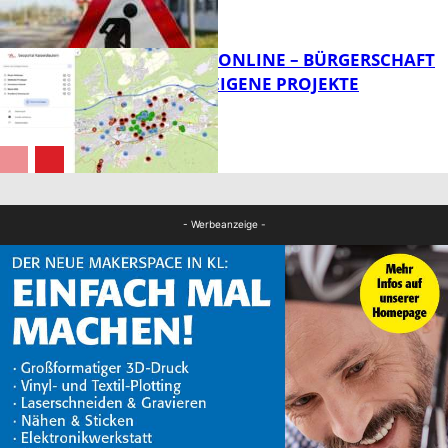
FB News
GEOPORTAL ONLINE – BÜRGERSCHAFT
KANN NUN EIGENE PROJEKTE
EINTRAGEN
FB News
FB News
- Werbeanzeige -