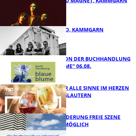
DIRTY SOUND MAGNET, KAMMGARN
ROSE TATTOO, KAMMGARN
FB Kultur
LESETIPPS VON DER BUCHHANDLUNG
„BLAUE BLUME“ 06.08.
FB Kultur
GENÜSSE FÜR ALLE SINNE IM HERZEN
VON KAISERSLAUTERN
FB Kultur
PROJEKTFÖRDERUNG FREIE SZENE
WEITERHIN MÖGLICH
FB Kultur