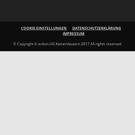
COOKIE EINSTELLUNGEN
DATENSCHUTZERKLÄRUNG
IMPRESSUM
© Copyright © enilon UG Kaiserslautern 2017 All rights reserved.