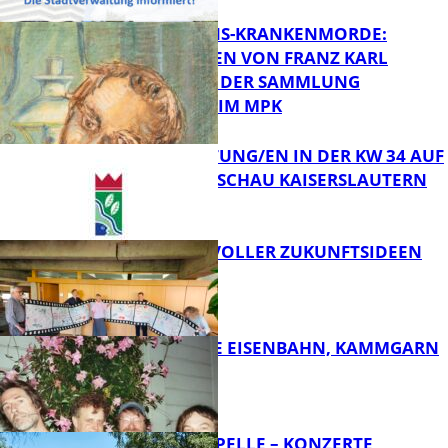
OPFER DER NS-KRANKENMORDE:
ZEICHNUNGEN VON FRANZ KARL
BÜHLER AUS DER SAMMLUNG
FB Kultur
PRINZHORN IM MPK
VERANSTALTUNG/EN IN DER KW 34 AUF
DER GARTENSCHAU KAISERSLAUTERN
FB Kultur
FILMROLLE VOLLER ZUKUNFTSIDEEN
FB Kultur
DIE HÖCHSTE EISENBAHN, KAMMGARN
FB Kultur
FRIEDENSKAPELLE – KONZERTE,