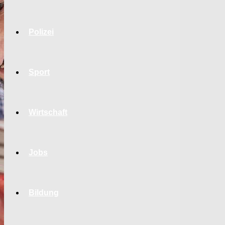
Polizei
Sport
Wirtschaft
Jobs
Bildung