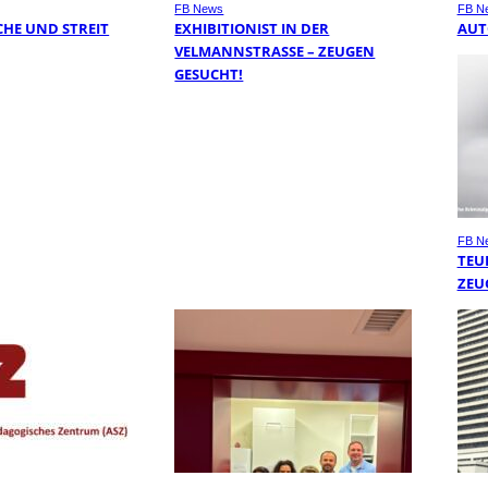
FB News
FB N
HE UND STREIT
EXHIBITIONIST IN DER
AUT
VELMANNSTRASSE – ZEUGEN G
ESUCHT!
FB N
TEU
ZEU