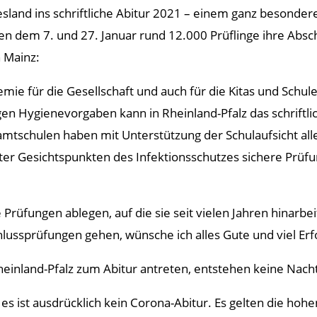
desland ins schriftliche Abitur 2021 – einem ganz besond
n dem 7. und 27. Januar rund 12.000 Prüflinge ihre Absch
n Mainz:
emie für die Gesellschaft und auch für die Kitas und Schul
en Hygienevorgaben kann in Rheinland-Pfalz das schriftli
mtschulen haben mit Unterstützung der Schulaufsicht alle
ter Gesichtspunkten des Infektionsschutzes sichere Prü
Prüfungen ablegen, auf die sie seit vielen Jahren hinarbei
lussprüfungen gehen, wünsche ich alles Gute und viel Erfo
einland-Pfalz zum Abitur antreten, entstehen keine Nacht
 es ist ausdrücklich kein Corona-Abitur. Es gelten die hohe