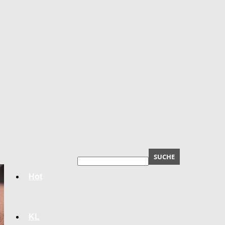
Hot
KL