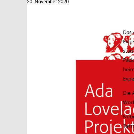
20. November 2020
Das 
Expe
stat
Päck
heim
Expe
Die 
Work
Nebe
Term