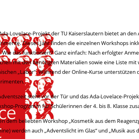
Ada-Lovelace-Projekt der TU Kaiserslautern bietet an d
rimente. Dieses Jahr finden die einzelnen Workshops ink
t. Wie das funktioniert? Ganz einfach: Nach erfolgter Anm
chen mit den benötigten Materialien sowie eine Liste mi
ischen „Labor“. Während der Online-Kurse unterstützen d
rimenten.
Adventszeit steht vor der Tür und das Ada-Lovelace-Projek
shop-Programm für Schülerinnen der 4. bis 8. Klasse zu
n dem beliebten Workshop „Kosmetik aus dem Reagenzgl
ine) werden auch „Adventslicht im Glas“ und „Musik aus d