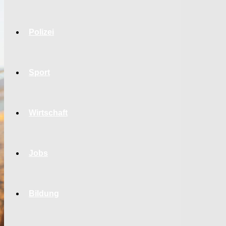
Polizei
Sport
Wirtschaft
Jobs
Bildung