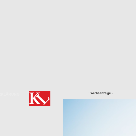
- Werbeanzeige -
RKLÄRUNG
Nachrichten
Kaiserslautern