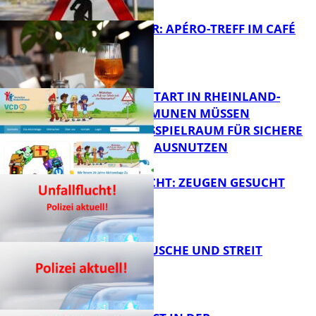
FB News
HOT SUMMER: APÉRO-TREFF IM CAFÉ
LUMA
FB News
ZUM SCHULSTART IN RHEINLAND-
PFALZ: KOMMUNEN MÜSSEN
HANDLUNGSSPIELRAUM FÜR SICHERE
FB Kultur
SCHULWEGE AUSNUTZEN
UNFALLFLUCHT: ZEUGEN GESUCHT
FB News
KNALLGERÄUSCHE UND STREIT
FB News