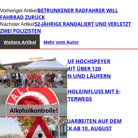
BETRUNKENER RADFAHRER WILL
Vorheriger Artikel
FAHRRAD ZURÜCK
52-JÄHRIGE RANDALIERT UND VERLETZT
Nächster Artikel
ZWEI POLIZISTEN
Weitere Artikel
Mehr vom Autor
31. KERWELAUF HOCHSPEYER
BEGEISTERT MIT ÜBER 120
LÄUFERINNEN UND LÄUFERN
UNTER ALKOHOLEINFLUSS MIT E-
SCOOTER UNTERWEGS
FB News
STRASSENBAUARBEITEN AUF DEM B
ÄNNJERRÜCK AB 10. AUGUST