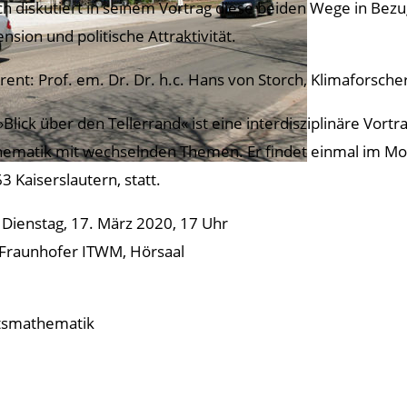
ch diskutiert in seinem Vortrag diese beiden Wege in Bezug 
nsion und politische Attraktivität.
rent: Prof. em. Dr. Dr. h.c. Hans von Storch, Klimaforsc
»Blick über den Tellerrand« ist eine interdisziplinäre Vort
ematik mit wechselnden Themen. Er findet einmal im Mon
3 Kaiserslautern, statt.
: Dienstag, 17. März 2020, 17 Uhr
 Fraunhofer ITWM, Hörsaal
ftsmathematik