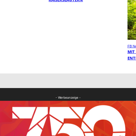
FB N
MIT
ENT
- Werbeanzeige -