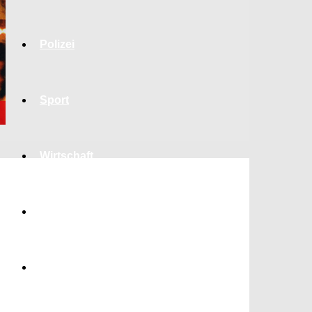
Polizei
Sport
Wirtschaft
Jobs
Bildung