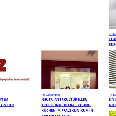
FB N
TEU
ZEU
FB Gesundheit
FB N
AT IM
NEUER INTERKULTURELLER
EIN
O IN DER
TREFFPUNKT BEI KAFFEE UND
NOT
KUCHEN IM PFALZKLINIKUM IN
KAISERSLAUTERN