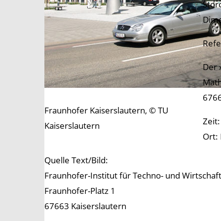
Stor
Dime
Refe
Der 
Math
6766
Fraunhofer Kaiserslautern, © TU
Zeit
Kaiserslautern
Ort:
Quelle Text/Bild:
Fraunhofer-Institut für Techno- und Wirtscha
Fraunhofer-Platz 1
67663 Kaiserslautern