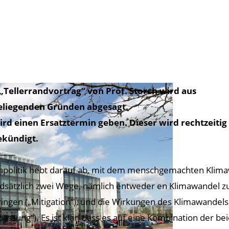
„Tellerrandvortrag“ von Prof. Storch wird aus
eliegenden Gründen abgesagt.
ird einen Ersatztermin geben. Dieser wird rechtzeitig
ekündigt.
——
apolitik hebt darauf ab, mit dem menschgemachten Klim
dsätzlich zwei Wege, nämlich entweder en Klimawandel zu
ringen („Mitigation“), und die Wirkungen des Klimawandel
passung“). Es ist klar, dass es auf eine Kombination der b