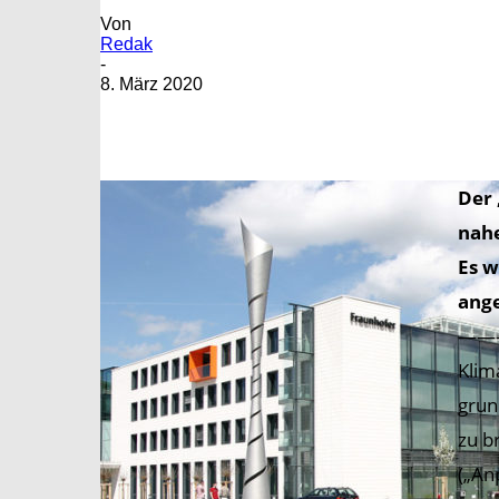
Von
Redak
-
8. März 2020
Der 
nah
Es w
ang
——
Klim
grun
zu b
(„An