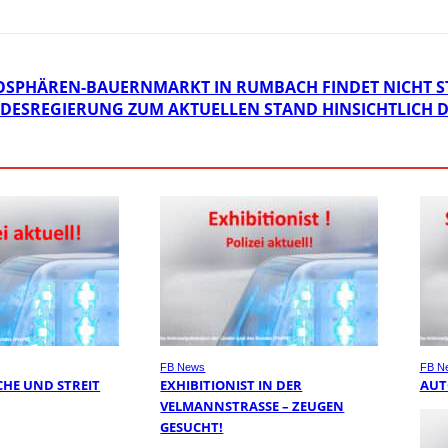
OSPHÄREN-BAUERNMARKT IN RUMBACH FINDET NICHT S
NDESREGIERUNG ZUM AKTUELLEN STAND HINSICHTLICH 
FB News
FB N
HE UND STREIT
EXHIBITIONIST IN DER
AUT
VELMANNSTRASSE – ZEUGEN G
ESUCHT!