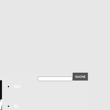
Hot
KL