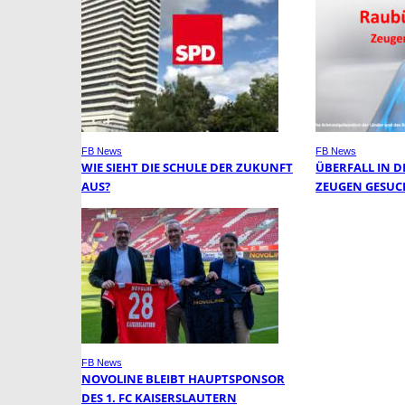
FB News
FB News
WIE SIEHT DIE SCHULE DER ZUKUNFT
ÜBERFALL IN DE
AUS?
EUGEN GESUCH
FB News
NOVOLINE BLEIBT HAUPTSPONSOR
DES 1. FC KAISERSLAUTERN