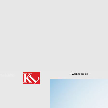
- Werbeanzeige -
RKLÄRUNG
Nachrichten
Kaiserslautern