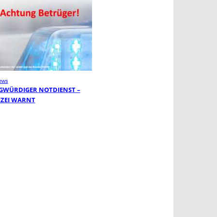
ews
GWÜRDIGER NOTDIENST –
IZEI WARNT