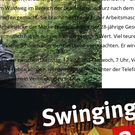
m Waldweg im Bereich der Leinhofstraße, kurz nach dem 
chaffen gemacht. Sie brachen ein Fenster der Arbeitsmas
 Arbeitsjacke der Marke Husqvana. Wie der 28-jährige Gesc
 Vermutlich hat sie nur noch einen geringen Wert. Viel te
tandene Schaden sein, den die Diebe verursachten. Er wir
en, die zwischen Dienstag, 17 Uhr, und Mittwoch, 7 Uhr
eise geben können, werden gebeten sich unter der Tele
erslautern in Verbindung zu setzen. |erf