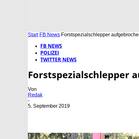
Start
FB News
Forstspezialschlepper aufgebroch
FB NEWS
POLIZEI
TWITTER NEWS
Forstspezialschlepper 
Von
Redak
-
5. September 2019
Wald