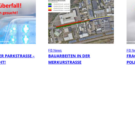
FB News
FB N
R PARKSTRASSE – Z
BAUARBEITEN IN DER
FRA
T!
MERKURSTRASSE
POL