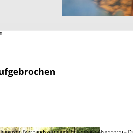
en
aufgebrochen
leiningen (Verbandsgemeinde Enkenbach-Alsenborn) – Die