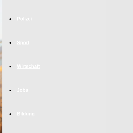
Polizei
Sport
Wirtschaft
Jobs
Bildung