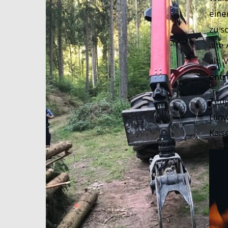
eine
zu s
alte
alt.
ents
Zeug
Hinw
Kais