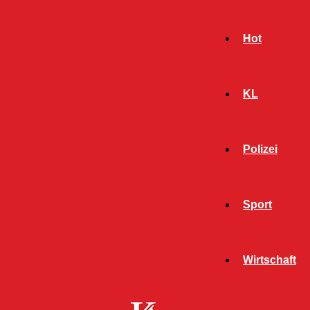
Hot
KL
Polizei
Sport
- Werbeanzeige -
Wirtschaft