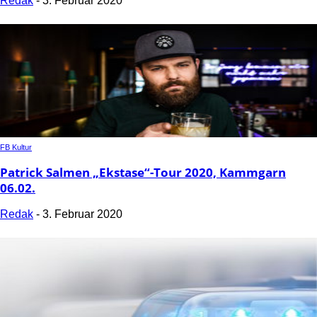
Redak
-
3. Februar 2020
FB Kultur
Patrick Salmen „Ekstase“-Tour 2020, Kammgarn
06.02.
Redak
-
3. Februar 2020