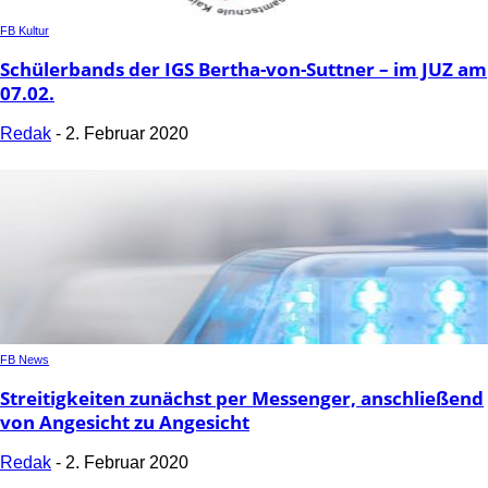
FB Kultur
Schülerbands der IGS Bertha-von-Suttner – im JUZ am
07.02.
Redak
-
2. Februar 2020
FB News
Streitigkeiten zunächst per Messenger, anschließend
von Angesicht zu Angesicht
Redak
-
2. Februar 2020