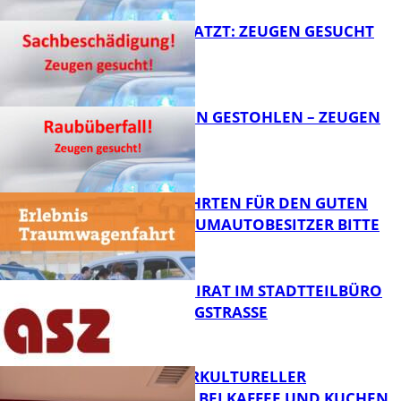
AUTO ZERKRATZT: ZEUGEN GESUCHT
FB News
TEURE KETTEN GESTOHLEN – ZEUGEN
GESUCHT!
FB News
SPENDENFAHRTEN FÜR DEN GUTEN
ZWECK – TRAUMAUTOBESITZER BITTE
MELDEN!
FB News
SENIORENBEIRAT IM STADTTEILBÜRO
IN DER KÖNIGSTRASSE
FB News
NEUER INTERKULTURELLER
TREFFPUNKT BEI KAFFEE UND KUCHEN