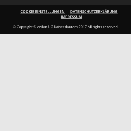
COOKIE EINSTELLUNGEN
DATENSCHUTZERKLÄRUNG
IMPRESSUM
© Copyright © enilon UG Kaiserslautern 2017 All rights reserved.