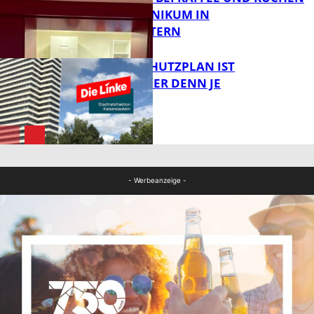
IM PFALZKLINIKUM IN
FB News
KAISERSLAUTERN
EIN HITZESCHUTZPLAN IST
NOTWENDIGER DENN JE
FB Gesundheit
FB News
- Werbeanzeige -