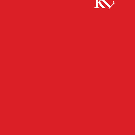
Start
FB News
Acht Kranzeichen leiden unter starkem
Prachtkäferbefall – Baumfällung einstimmig beschlossen