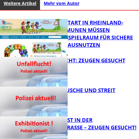
Weitere Artikel
Mehr vom Autor
ZUM SCHULSTART IN RHEINLAND-
PFALZ: KOMMUNEN MÜSSEN
HANDLUNGSSPIELRAUM FÜR SICHERE
SCHULWEGE AUSNUTZEN
UNFALLFLUCHT: ZEUGEN GESUCHT
FB News
KNALLGERÄUSCHE UND STREIT
FB News
EXHIBITIONIST IN DER
VELMANNSTRASSE – ZEUGEN GESUCHT!
FB News