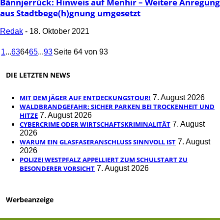
Bännjerrück: Hinweis auf Menhir – Weitere Anregung
aus Stadtbege(h)gnung umgesetzt
Redak
-
18. Oktober 2021
1
...
63
64
65
...
93
Seite 64 von 93
DIE LETZTEN NEWS
MIT DEM JÄGER AUF ENTDECKUNGSTOUR!
7. August 2026
WALDBRANDGEFAHR: SICHER PARKEN BEI TROCKENHEIT UND
HITZE
7. August 2026
CYBERCRIME ODER WIRTSCHAFTSKRIMINALITÄT
7. August
2026
WARUM EIN GLASFASERANSCHLUSS SINNVOLL IST
7. August
2026
POLIZEI WESTPFALZ APPELLIERT ZUM SCHULSTART ZU
BESONDERER VORSICHT
7. August 2026
Werbeanzeige