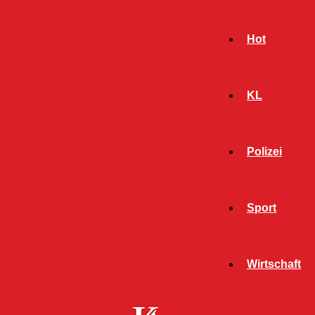
Hot
KL
Polizei
Sport
- Werbeanzeige -
Wirtschaft