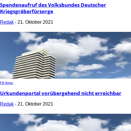
Spendenaufruf des Volksbundes Deutscher
Kriegsgräberfürsorge
Redak
-
21. Oktober 2021
FB News
Urkundenportal vorübergehend nicht erreichbar
Redak
-
21. Oktober 2021