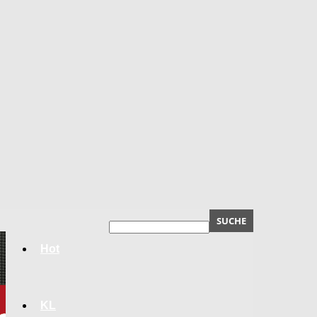
Hot
KL