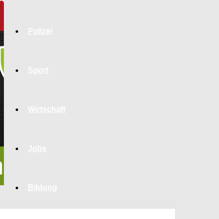
Polizei
Sport
Wirtschaft
Jobs
Bildung