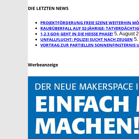
DIE LETZTEN NEWS
PROJEKTFÖRDERUNG FREIE SZENE WEITERHIN MÖ
RAUBÜBERFALL AUF 52-JÄHRIGE: TATVERDÄCHTIG
1,2,3 GO® GEHT IN DIE HEISSE PHASE!
5. August 
UNFALLFLUCHT: POLIZEI SUCHT NACH ZEUGEN
5.
VORTRAG ZUR PARTIELLEN SONNENFINSTERNIS 
Werbeanzeige