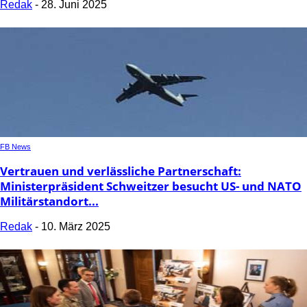
Redak
-
28. Juni 2025
FB News
Vertrauen und verlässliche Partnerschaft:
Ministerpräsident Schweitzer besucht US- und NATO
Militärstandort...
Redak
-
10. März 2025