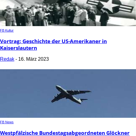
FB Kultur
Vortrag: Geschichte der US-Amerikaner in
Kaiserslautern
Redak
-
16. März 2023
FB News
Westpfälzische Bundestagsabgeordneten Glöckner