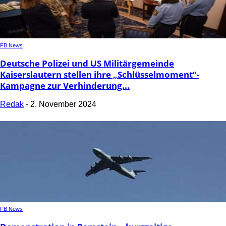
FB News
Deutsche Polizei und US Militärgemeinde
Kaiserslautern stellen ihre „Schlüsselmoment“-
Kampagne zur Verhinderung...
Redak
-
2. November 2024
FB News