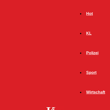
Hot
KL
Polizei
Sport
- Werbeanzeige -
Wirtschaft