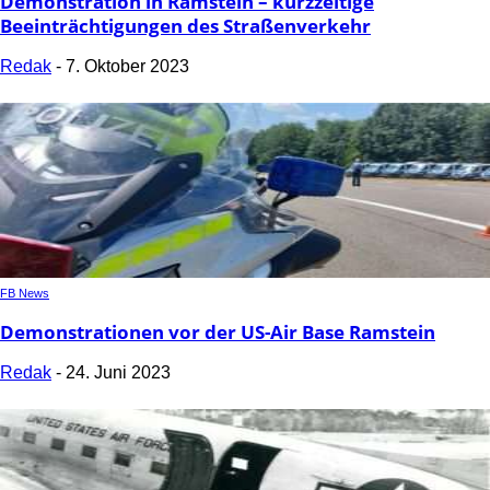
Demonstration in Ramstein – kurzzeitige
Beeinträchtigungen des Straßenverkehr
Redak
-
7. Oktober 2023
FB News
Demonstrationen vor der US-Air Base Ramstein
Redak
-
24. Juni 2023