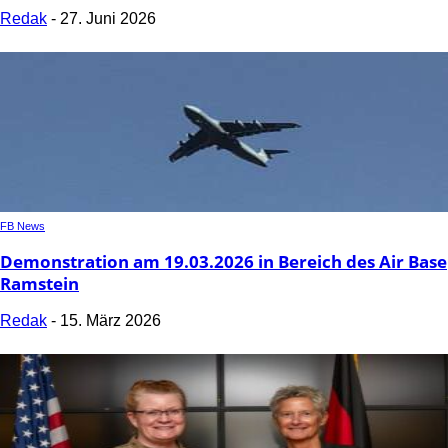
Redak
-
27. Juni 2026
FB News
Demonstration am 19.03.2026 in Bereich des Air Base
Ramstein
Redak
-
15. März 2026