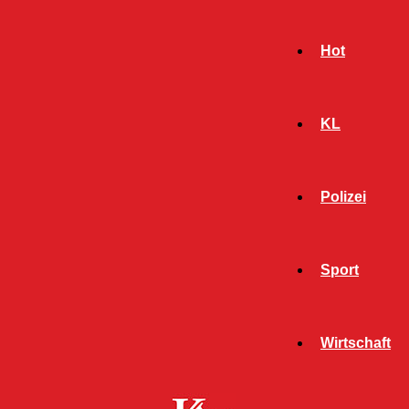
Hot
KL
Polizei
Sport
- Werbeanzeige -
Wirtschaft