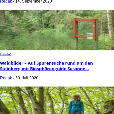
Redak
-
14. September 2020
FB News
Waldbilder – Auf Spurensuche rund um den
Steinberg mit Biosphärenguide Susanne...
Redak
-
30. Juli 2020