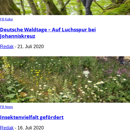
FB Kultur
Deutsche Waldtage – Auf Luchsspur bei
Johanniskreuz
Redak
-
21. Juli 2020
FB News
Insektenvielfalt gefördert
Redak
-
16. Juli 2020