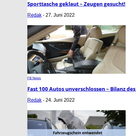
Sporttasche geklaut – Zeugen gesucht!
Redak
-
27. Juni 2022
FB News
Fast 100 Autos unverschlossen – Bilanz de
Redak
-
24. Juni 2022