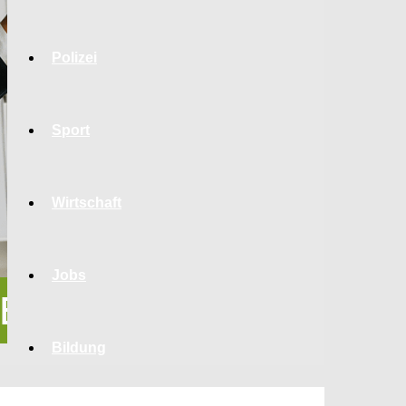
Polizei
Sport
Wirtschaft
Jobs
Bildung