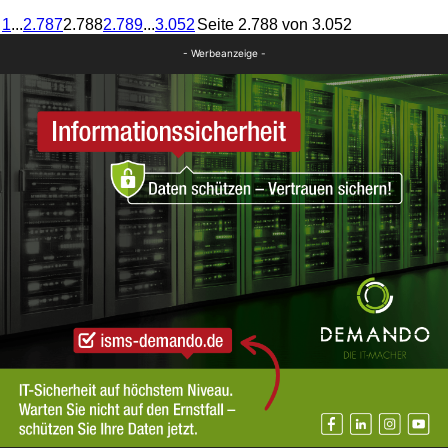
1
...
2.787
2.788
2.789
...
3.052
Seite 2.788 von 3.052
- Werbeanzeige -