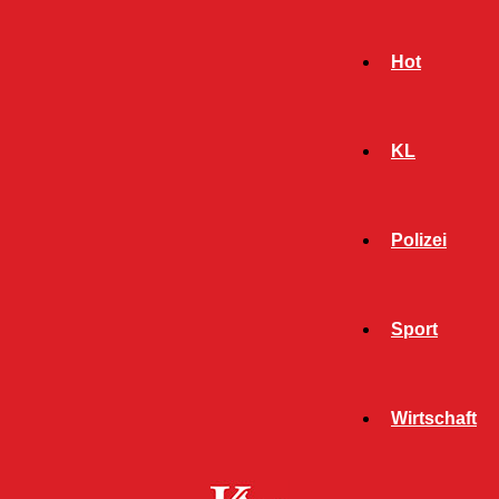
Hot
KL
Polizei
Sport
- Werbeanzeige -
Wirtschaft