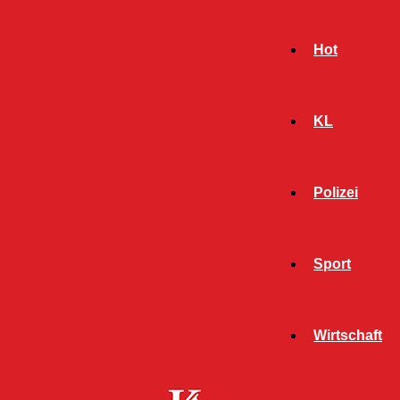
Hot
KL
Polizei
Sport
- Werbeanzeige -
Wirtschaft