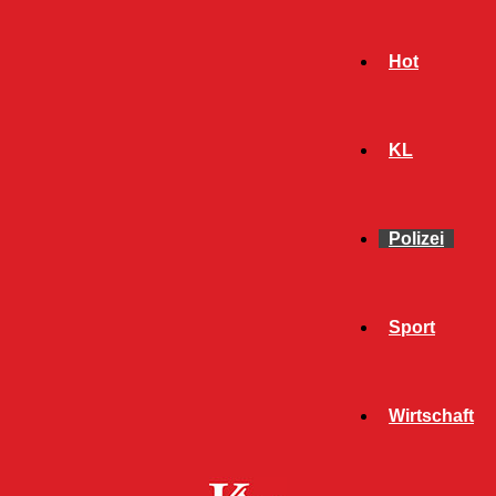
Hot
KL
Polizei
Sport
- Werbeanzeige -
Wirtschaft