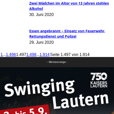
Zwei Mädchen im Alter von 13 Jahren stehlen
Alkohol
30. Juni 2020
Essen angebrannt – Einsatz von Feuerwehr,
Rettungsdienst und Polizei
29. Juni 2020
1
...
1.496
1.497
1.498
...
1.914
Seite 1.497 von 1.914
- Werbeanzeige -