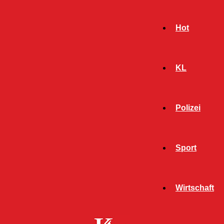
Hot
KL
Polizei
Sport
- Werbeanzeige -
Wirtschaft