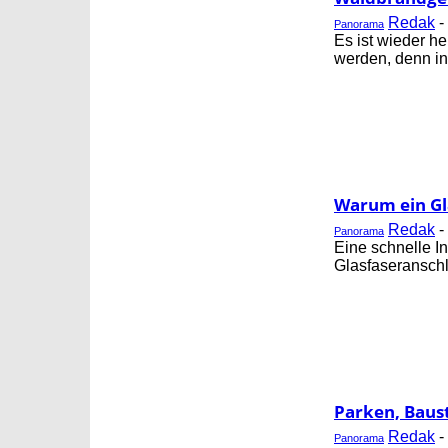
Redak
-
Panorama
Es ist wieder h
werden, denn in
Warum ein Gla
Redak
-
Panorama
Eine schnelle I
Glasfaseranschl
Parken, Baust
Redak
-
Panorama