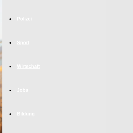
Polizei
Sport
Wirtschaft
Jobs
Bildung