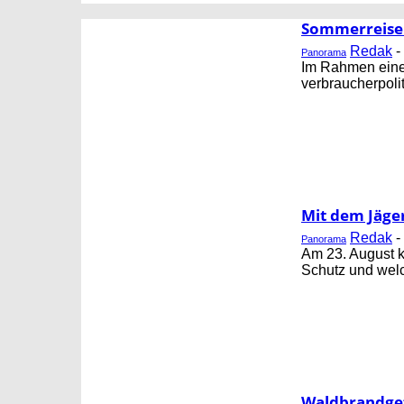
CORNING
FB GESUNDHEIT
Sommerreise 
Redak
-
Panorama
Im Rahmen einer
verbraucherpoli
Mit dem Jäge
Redak
-
Panorama
Am 23. August 
Schutz und welch
Waldbrandgef