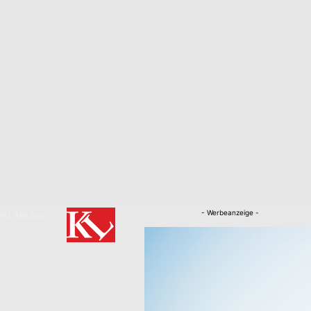
- Werbeanzeige -
RKLÄRUNG
Nachrichten
Kaiserslautern