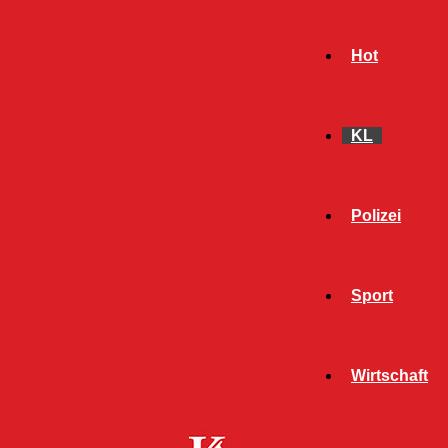
Hot
KL
Polizei
Sport
- Werbeanzeige -
Wirtschaft