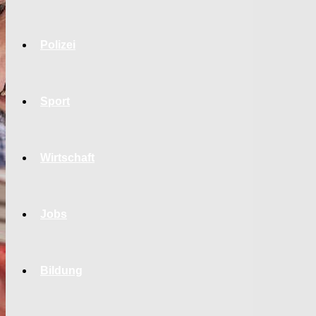
Polizei
Sport
Wirtschaft
Jobs
Bildung