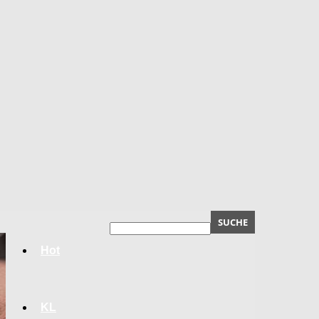
Hot
KL