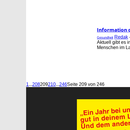
Information 
Redak
Gesundheit
Aktuell gibt es
Menschen im Lan
1
...
208
209
210
...
246
Seite 209 von 246