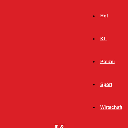
Hot
KL
Polizei
Sport
- Werbeanzeige -
Wirtschaft