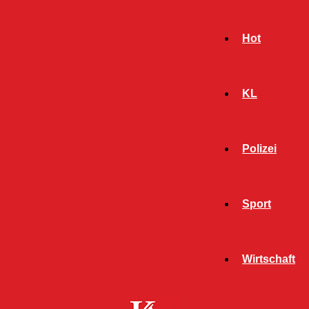
Hot
KL
Polizei
Sport
- Werbeanzeige -
Wirtschaft