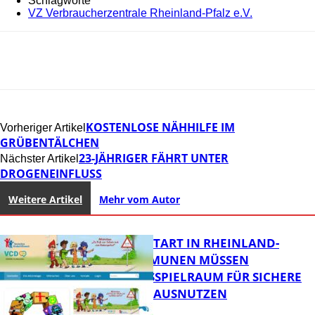
Schlagworte
VZ Verbraucherzentrale Rheinland-Pfalz e.V.
KOSTENLOSE NÄHHILFE IM
Vorheriger Artikel
GRÜBENTÄLCHEN
23-JÄHRIGER FÄHRT UNTER
Nächster Artikel
DROGENEINFLUSS
Weitere Artikel
Mehr vom Autor
ZUM SCHULSTART IN RHEINLAND-
PFALZ: KOMMUNEN MÜSSEN
HANDLUNGSSPIELRAUM FÜR SICHERE
SCHULWEGE AUSNUTZEN