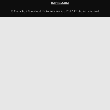
IMPRESSUM
© Copyright © enilon UG Kaiserslautern 2017 All rights reserved.