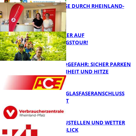
SOMMERREISE DURCH RHEINLAND-
PFALZ
FB News
MIT DEM JÄGER AUF
ENTDECKUNGSTOUR!
Panorama
WALDBRANDGEFAHR: SICHER PARKEN
BEI TROCKENHEIT UND HITZE
FB News
WARUM EIN GLASFASERANSCHLUSS
SINNVOLL IST
FB News
PARKEN, BAUSTELLEN UND WETTER
DIGITAL IM BLICK