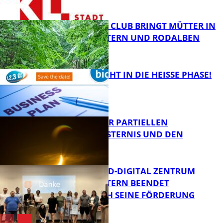
FB News
NEUER MOM CLUB BRINGT MÜTTER IN
KAISERSLAUTERN UND RODALBEN
ZUSAMMEN
FB News
1,2,3 GO® GEHT IN DIE HEISSE PHASE!
FB News
VORTRAG ZUR PARTIELLEN
SONNENFINSTERNIS UND DEN
PERSEIDEN
Bildung
MITTELSTAND-DIGITAL ZENTRUM
KAISERSLAUTERN BEENDET
ERFOLGREICH SEINE FÖRDERUNG
Bildung