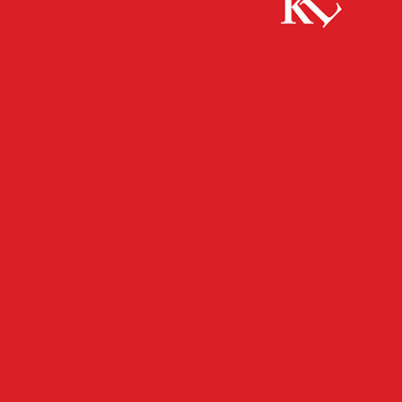
Start
Bildung
Soziale Medien & Essverhalten – Orientierung für
Eltern
BILDUNG
FB WISSENSCHAFT
PANORAMA
TWITTER WISSENSCHAFT