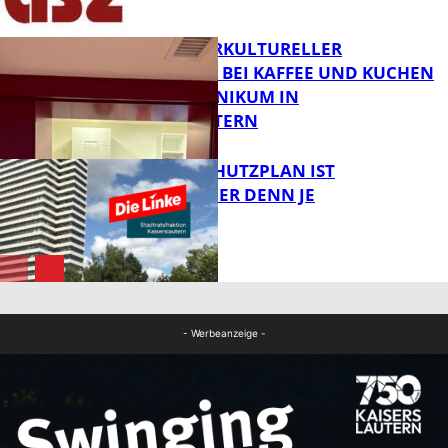
FB News
NEUER INTERKULTURELLER
TREFFPUNKT BEI KAFFEE UND KUCHEN
IM PFALZKLINIKUM IN
FB News
KAISERSLAUTERN
EIN HITZESCHUTZPLAN IST
NOTWENDIGER DENN JE
FB Gesundheit
FB News
- Werbeanzeige -