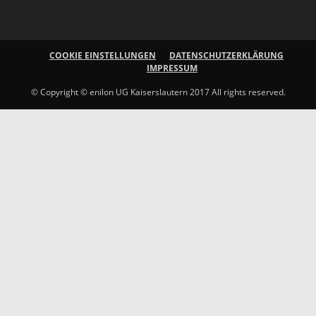
COOKIE EINSTELLUNGEN
DATENSCHUTZERKLÄRUNG
IMPRESSUM
© Copyright © enilon UG Kaiserslautern 2017 All rights reserved.