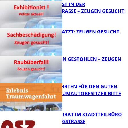
EXHIBITIONIST IN DER
VELMANNSTRASSE – ZEUGEN GESUCHT!
FB News
AUTO ZERKRATZT: ZEUGEN GESUCHT
FB News
TEURE KETTEN GESTOHLEN – ZEUGEN
GESUCHT!
FB News
SPENDENFAHRTEN FÜR DEN GUTEN
ZWECK – TRAUMAUTOBESITZER BITTE
MELDEN!
FB News
SENIORENBEIRAT IM STADTTEILBÜRO
IN DER KÖNIGSTRASSE