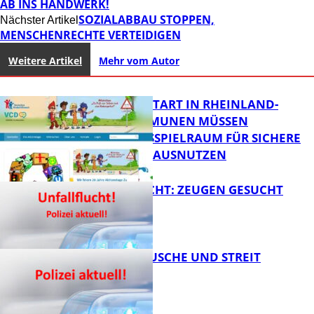
AB INS HANDWERK!
SOZIALABBAU STOPPEN,
Nächster Artikel
MENSCHENRECHTE VERTEIDIGEN
Weitere Artikel
Mehr vom Autor
ZUM SCHULSTART IN RHEINLAND-
PFALZ: KOMMUNEN MÜSSEN
HANDLUNGSSPIELRAUM FÜR SICHERE
SCHULWEGE AUSNUTZEN
UNFALLFLUCHT: ZEUGEN GESUCHT
FB News
KNALLGERÄUSCHE UND STREIT
FB News