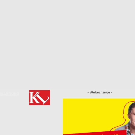
- Werbeanzeige -
RKLÄRUNG
Nachrichten
Kaiserslautern