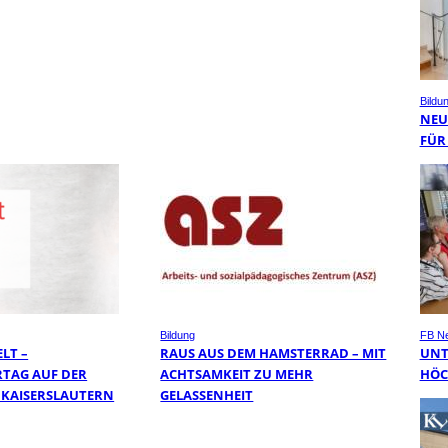
Bildu
NEUE
ÜR 
Bildung
FB N
LT –
RAUS AUS DEM HAMSTERRAD – MIT
UNT
RTAG AUF DER
ACHTSAMKEIT ZU MEHR
HÖC
KAISERSLAUTERN
GELASSENHEIT