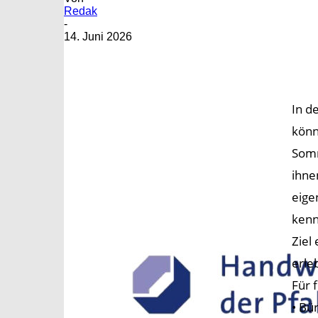
Redak
-
14. Juni 2026
In d
könn
Somm
ihne
eige
kenn
Ziel
erle
Für 
• Bü