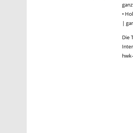
ganz
• Ho
| ga
Die 
Inte
hwk-