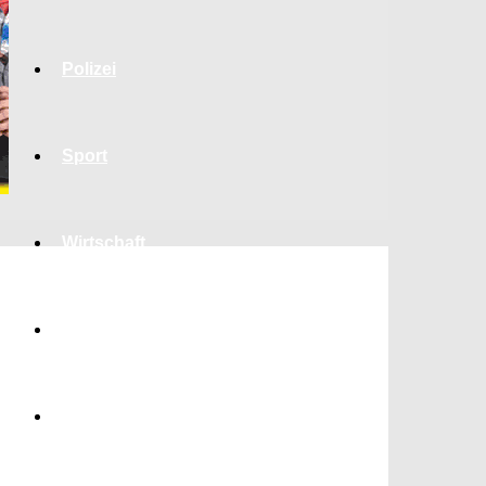
Polizei
Sport
Wirtschaft
Jobs
Bildung