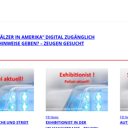
ÄLZER IN AMERIKA“ DIGITAL ZUGÄNGLICH
INWEISE GEBEN? – ZEUGEN GESUCHT
FB News
FB N
HE UND STREIT
EXHIBITIONIST IN DER
AUT