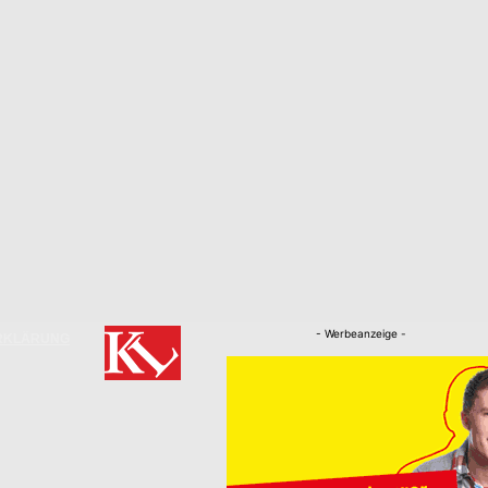
- Werbeanzeige -
RKLÄRUNG
Nachrichten
Kaiserslautern