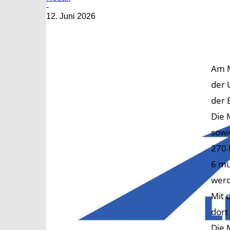
-
12. Juni 2026
Am M
der 
der 
Die 
sowi
270 
6 mu
wer
Mit 
dort
Die 