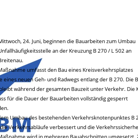
ittwoch, 24. Juni, beginnen die Bauarbeiten zum Umbau
Unfallhäufigkeitsstelle an der Kreuzung B 270 / L 502 an
Breitenau.
Maßnahme umfasst den Bau eines Kreisverkehrsplatzes
e eines neuen Geh- und Radwegs entlang der B 270. Die 
bleibt während der gesamten Bauzeit unter Verkehr. Die 
ss für die Dauer der Bauarbeiten vollständig gesperrt
den.
dem Umbau des bestehenden Verkehrsknotenpunktes B 270
 die Verkehrsabläufe verbessert und die Verkehrssicherhe
Maßnahme wird in mehreren Bauabschnitten umgesetzt. Zu