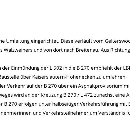
eine Umleitung eingerichtet. Diese verläuft vom Geltersw
 Walzweihers und von dort nach Breitenau. Aus Richtung
er Einmündung der L 502 in die B 270 empfiehlt der LB
 Baustelle über Kaiserslautern-Hohenecken zu umfahren.
er Verkehr auf der B 270 über ein Asphaltprovisorium mi
weges wird an der Kreuzung B 270 / L 472 zunächst eine 
er B 270 erfolgen unter halbseitiger Verkehrsführung mit
teilnehmerinnen und Verkehrsteilnehmer um Verständnis f