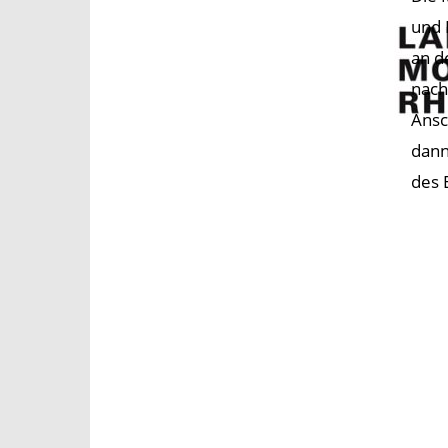
und 
an d
nach
Ansc
dann
des 