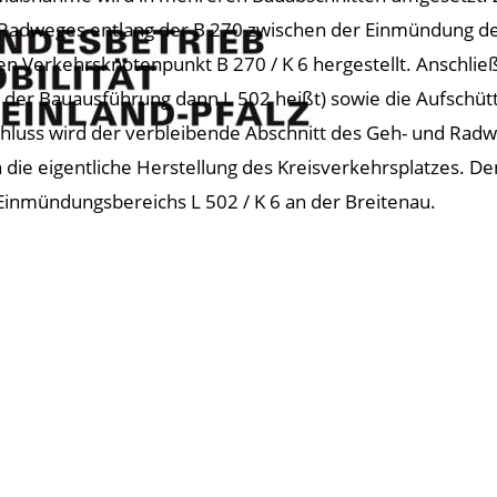
Radweges entlang der B 270 zwischen der Einmündung de
en Verkehrsknotenpunkt B 270 / K 6 hergestellt. Anschlie
 der Bauausführung dann L 502 heißt) sowie die Aufschütt
hluss wird der verbleibende Abschnitt des Geh- und Radweg
 die eigentliche Herstellung des Kreisverkehrsplatzes. 
Einmündungsbereichs L 502 / K 6 an der Breitenau.