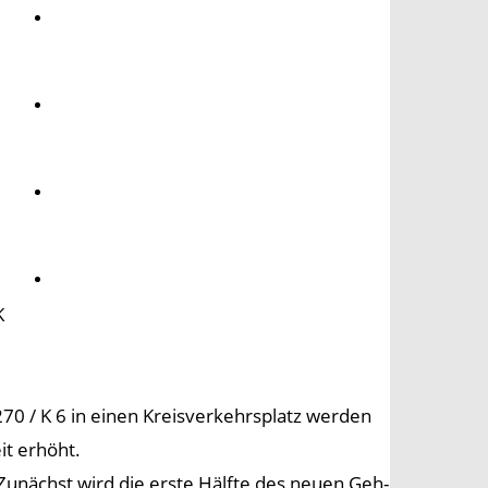
Umwelt
Gesundheit
Kultur
B
Panorama
K
 / K 6 in einen Kreisverkehrsplatz werden
it erhöht.
nächst wird die erste Hälfte des neuen Geh-