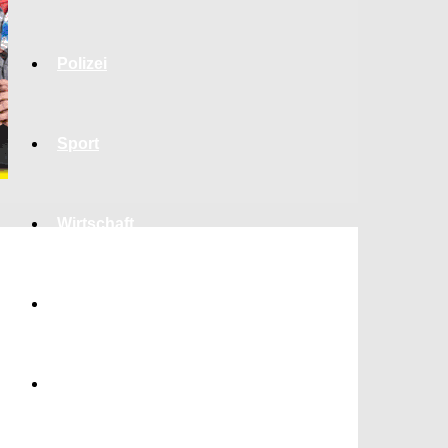
Polizei
Sport
Wirtschaft
Jobs
Bildung