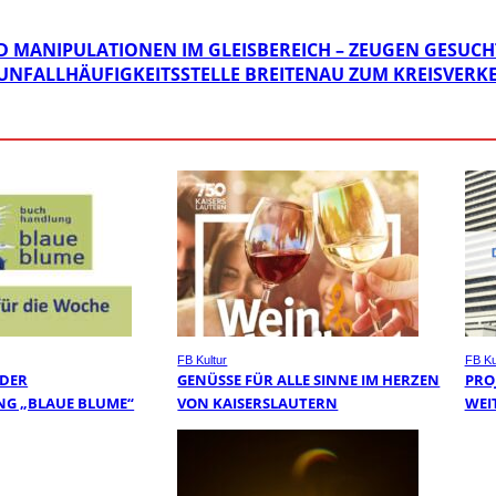
 MANIPULATIONEN IM GLEISBEREICH – ZEUGEN GESUCH
ER UNFALLHÄUFIGKEITSSTELLE BREITENAU ZUM KREISVER
FB Kultur
FB Ku
 DER
GENÜSSE FÜR ALLE SINNE IM HERZEN
PRO
G „BLAUE BLUME“
VON KAISERSLAUTERN
WEI