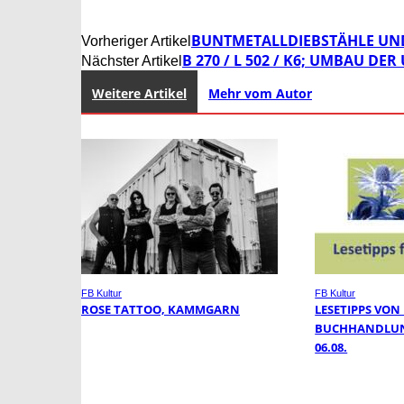
BUNTMETALLDIEBSTÄHLE UND
Vorheriger Artikel
B 270 / L 502 / K6; UMBAU D
Nächster Artikel
Weitere Artikel
Mehr vom Autor
FB Kultur
FB Kultur
ROSE TATTOO, KAMMGARN
LESETIPPS VON
BUCHHANDLUN
06.08.