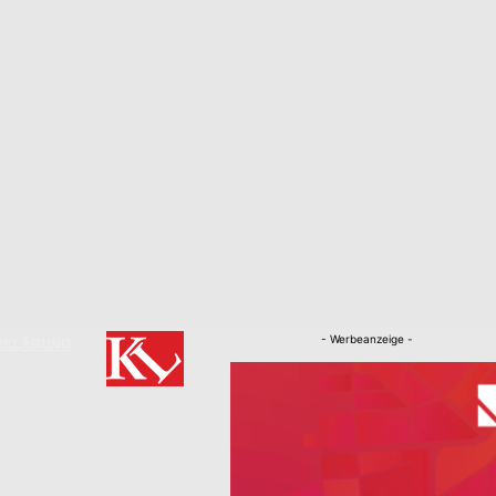
- Werbeanzeige -
RKLÄRUNG
Nachrichten
Kaiserslautern