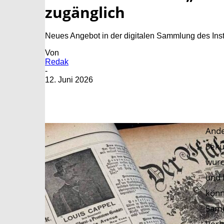
zugänglich
Neues Angebot in der digitalen Sammlung des Inst
Von
Redak
-
12. Juni 2026
Ande
Seku
wurd
und 
könn
Samm
Verl