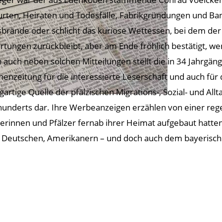
rten, Heiraten und Todesfälle, Fabrikgründungen und Bank
brände oder schlicht das kuriose Wettessen, bei dem der
rtungen zurückbleibt, aber am Ende fröhlich bestätigt, we
 auch neben solchen Mitteilungen stellt die in 34 Jahrgä
enzeitung für die interessierte Leserschaft und auch für 
igartige Quelle der pfälzischen Migrations-, Sozial- und Al
hunderts dar. Ihre Werbeanzeigen erzählen von einer rege
zerinnen und Pfälzer fernab ihrer Heimat aufgebaut hatten
, Deutschen, Amerikanern – und doch auch dem bayerisc