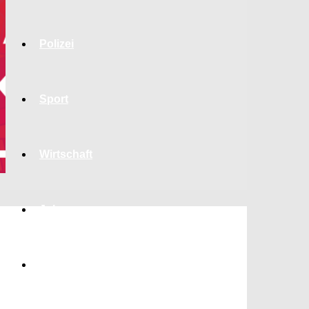
Polizei
Sport
Wirtschaft
Jobs
Bildung