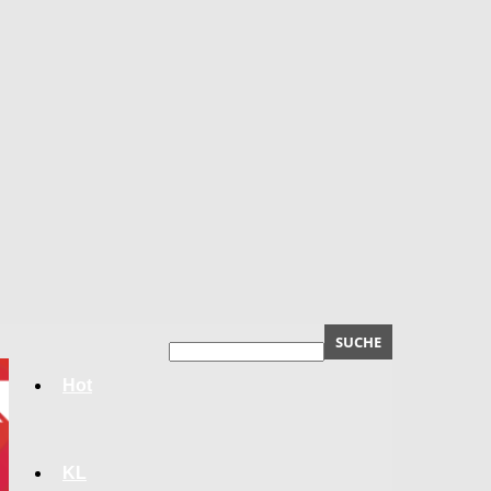
Hot
KL