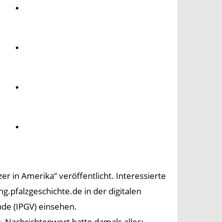
Umwelt
Gesundheit
Kultur
Panorama
r in Amerika“ veröffentlicht. Interessierte
g.pfalzgeschichte.de in der digitalen
nde (IPGV) einsehen.
Nachrichtenwert hatte damals alles: