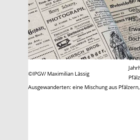
Gebu
Haus
Erwa
Doch
Woch
einz
Jahr
©IPGV/ Maximilian Lässig
Pfäl
Ausgewanderten: eine Mischung aus Pfälzern