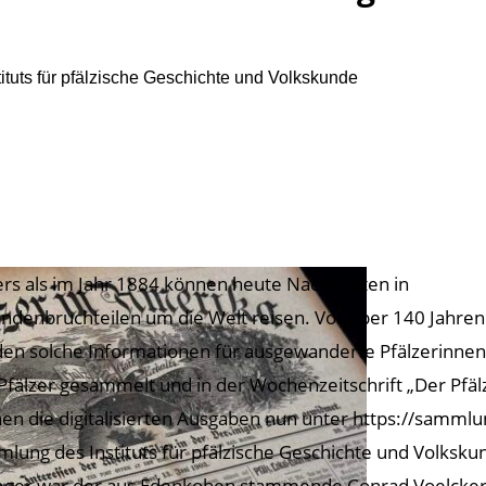
ituts für pfälzische Geschichte und Volkskunde
rs als im Jahr 1884 können heute Nachrichten in
ndenbruchteilen um die Welt reisen. Vor über 140 Jahren
en solche Informationen für ausgewanderte Pfälzerinnen
Pfälzer gesammelt und in der Wochenzeitschrift „Der Pfälze
en die digitalisierten Ausgaben nun unter https://sammlun
lung des Instituts für pfälzische Geschichte und Volksku
eger war der aus Edenkoben stammende Conrad Voelcker. 