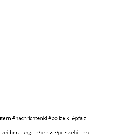
ern #nachrichtenkl #polizeikl #pfalz
olizei-beratung.de/presse/pressebilder/