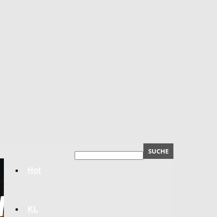
Hot
KL