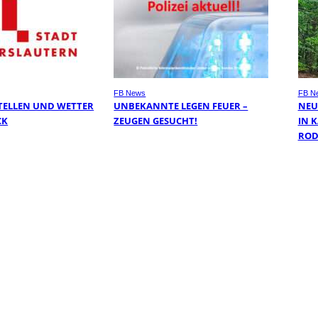
FB News
FB N
TELLEN UND WETTER
UNBEKANNTE LEGEN FEUER –
NEU
CK
ZEUGEN GESUCHT!
IN 
ROD