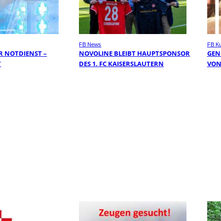
FB News
FB Ku
 NOTDIENST –
NOVOLINE BLEIBT HAUPTSPONSOR
GEN
T
DES 1. FC KAISERSLAUTERN
VON