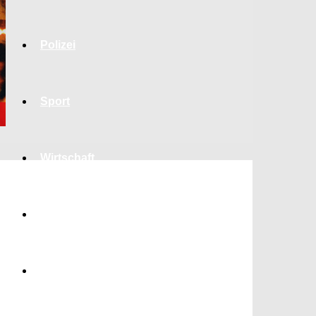
Polizei
Sport
Wirtschaft
Jobs
Bildung