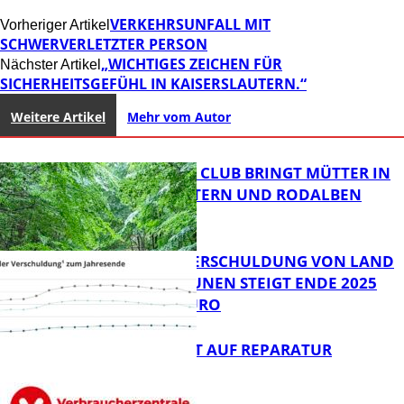
VERKEHRSUNFALL MIT
Vorheriger Artikel
SCHWERVERLETZTER PERSON
„WICHTIGES ZEICHEN FÜR
Nächster Artikel
SICHERHEITSGEFÜHL IN KAISERSLAUTERN.“
Weitere Artikel
Mehr vom Autor
NEUER MOM CLUB BRINGT MÜTTER IN
KAISERSLAUTERN UND RODALBEN
ZUSAMMEN
PRO-KOPF-VERSCHULDUNG VON LAND
UND KOMMUNEN STEIGT ENDE 2025
AUF 9.600 EURO
FB News
NEUES RECHT AUF REPARATUR
FB News