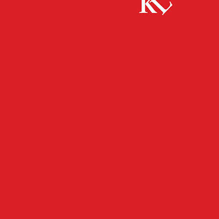
Start
Panorama
Ab April Sozialberatung in der Mall
PANORAMA
Ab April Sozialberatung in
der Mall