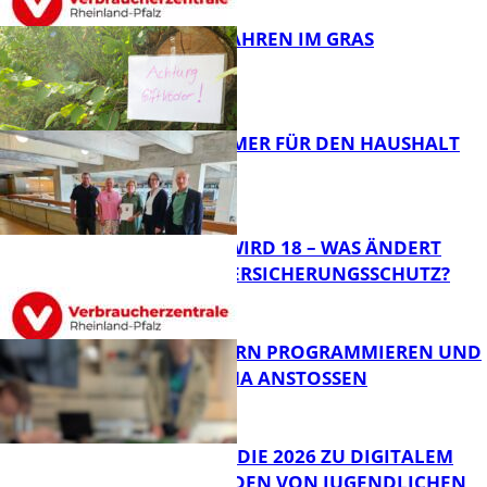
GIFTIGE GEFAHREN IM GRAS
FB News
40 JAHRE IMMER FÜR DEN HAUSHALT
DA
Panorama
MEIN KIND WIRD 18 – WAS ÄNDERT
SICH BEIM VERSICHERUNGSSCHUTZ?
Panorama
MIT ROBOTERN PROGRAMMIEREN UND
IM CAFÉ LUMA ANSTOSSEN
FB News
JIMPLUS-STUDIE 2026 ZU DIGITALEM
WOHLBEFINDEN VON JUGENDLICHEN