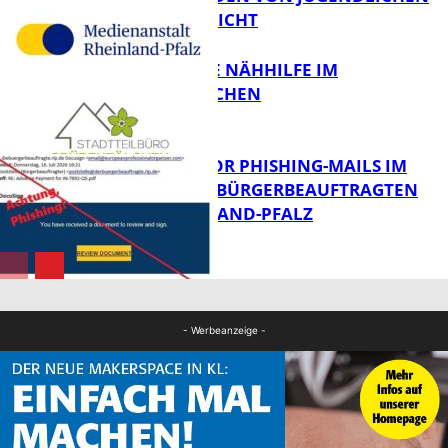
VERÖFFENTLICHT
Bildung
KOSTENLOSE NÄHHILFE IM
GRÜBENTÄLCHEN
FB News
VORSICHT VOR PHISHING-MAILS IM
NAMEN DES BÜRGERBEAUFTRAGTEN
VON RHEINLAND-PFALZ
Panorama
FB News
- Werbeanzeige -